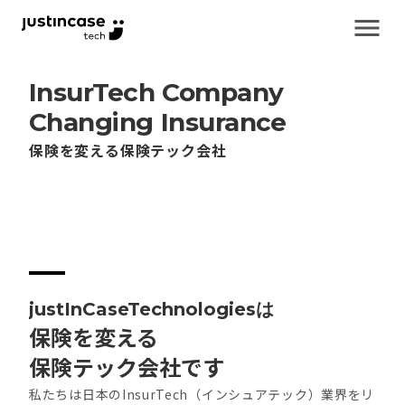
menu
menu
menu
menu
menu
menu
menu
menu
menu
menu
dehaze
dehaze
dehaze
dehaze
dehaze
dehaze
dehaze
dehaze
dehaze
dehaze
InsurTech Company
Changing Insurance
保険を変える保険テック会社
justInCaseTechnologies
は
保険を変える
保険テック会社です
私たちは日本のInsurTech（インシュアテック）業界をリ