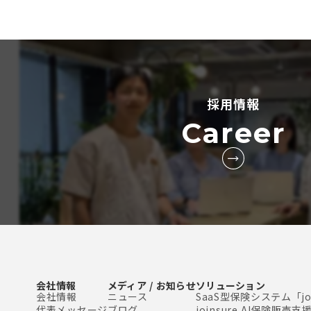
採用情報
Career
会社情報
メディア / お知らせ
ソリューション
会社情報
ニュース
SaaS型保険システム「joi
代表メッセージ
ブログ
joinsure AI保険販売