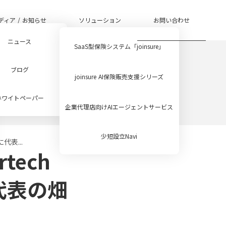
お問い合わせ
ディア / お知らせ
ソリューション
ニュース
SaaS型保険システム「joinsure」
ブログ
joinsure AI保険販売支援シリーズ
ホワイトペーパー
企業代理店向けAIエージェントサービス
少短設立Navi
に代表...
rtech
」に代表の畑