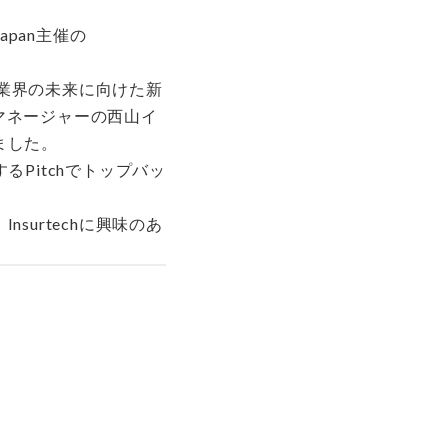
apan主催の
険業界の未来に向けた新
ニアマネージャーの西山イ
ました。
参加するPitchでトップバッ
urtechに興味のあ