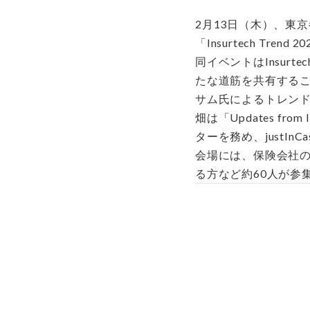
2月13日（木）、東京都
「Insurtech Tren
同イベントはInsu
たな道筋を共有することを
サム氏によるトレン
畑は「Updates fro
ターを務め、justInC
会場には、保険会社の
る方など約60人が参集